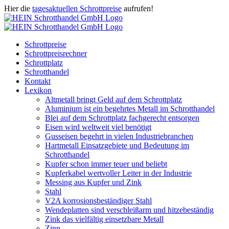
Zum
Hier die
tagesaktuellen Schrottpreise
aufrufen!
Inhalt
Facebook
Instagram
WhatsApp
Twitter
E-
springen
Mail
Schrottpreise
Schrottpreisrechner
Schrottplatz
Schrotthandel
Kontakt
Lexikon
Altmetall bringt Geld auf dem Schrottplatz
Aluminium ist ein begehrtes Metall im Schrotthandel
Blei auf dem Schrottplatz fachgerecht entsorgen
Eisen wird weltweit viel benötigt
Gusseisen begehrt in vielen Industriebranchen
Hartmetall Einsatzgebiete und Bedeutung im
Schrotthandel
Kupfer schon immer teuer und beliebt
Kupferkabel wertvoller Leiter in der Industrie
Messing aus Kupfer und Zink
Stahl
V2A korrosionsbeständiger Stahl
Wendeplatten sind verschleißarm und hitzebeständig
Zink das vielfältig einsetzbare Metall
Zinn