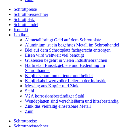
Schrottpreise
Schrottpreisrechner
Schrottplatz
Schrotthandel
Kontakt
Lexikon
Altmetall bringt Geld auf dem Schrottplatz
Aluminium ist ein begehrtes Metall im Schrotthandel
Blei auf dem Schrottplatz fachgerecht entsorgen
Eisen wird weltweit viel benötigt
Gusseisen begehrt in vielen Industriebranchen
Hartmetall Einsatzgebiete und Bedeutung im
Schrotthandel
Kupfer schon immer teuer und beliebt
Kupferkabel wertvoller Leiter in der Industrie
Messing aus Kupfer und Zink
Stahl
V2A korrosionsbeständiger Stahl
Wendeplatten sind verschleißarm und hitzebeständig
Zink das vielfältig einsetzbare Metall
Zinn
Schrottpreise
Schrottpreisrechner