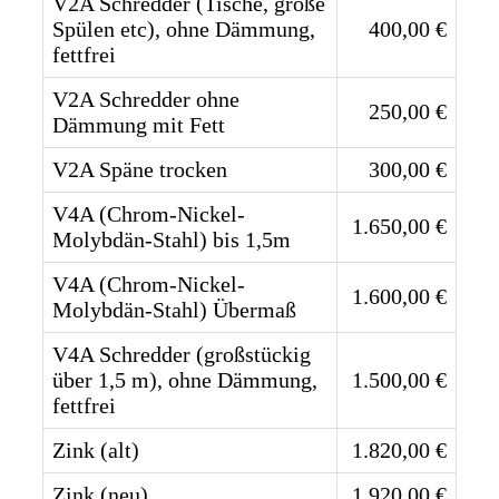
V2A Schredder (Tische, große
Spülen etc), ohne Dämmung,
400,00 €
fettfrei
V2A Schredder ohne
250,00 €
Dämmung mit Fett
V2A Späne trocken
300,00 €
V4A (Chrom-Nickel-
1.650,00 €
Molybdän-Stahl) bis 1,5m
V4A (Chrom-Nickel-
1.600,00 €
Molybdän-Stahl) Übermaß
V4A Schredder (großstückig
über 1,5 m), ohne Dämmung,
1.500,00 €
fettfrei
Zink (alt)
1.820,00 €
Zink (neu)
1.920,00 €