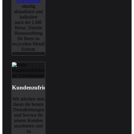
Schrottpreise
ständig
aktualisiert und
kalkuliert
nach der LME
Börse. Direkte
Barauszahlung
für Ihren zu
recycelten Metall
Schrott.
Kundenzufriedenheit
Wir arbeiten stets
daran die besten
Dienstleistungen
und Service für
unsere Kunden
anzubieten und
zu