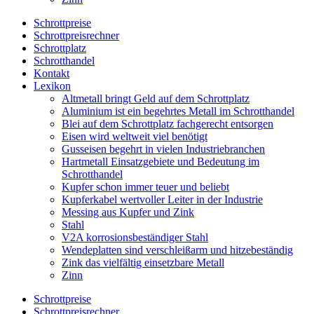
Schrottpreise
Schrottpreisrechner
Schrottplatz
Schrotthandel
Kontakt
Lexikon
Altmetall bringt Geld auf dem Schrottplatz
Aluminium ist ein begehrtes Metall im Schrotthandel
Blei auf dem Schrottplatz fachgerecht entsorgen
Eisen wird weltweit viel benötigt
Gusseisen begehrt in vielen Industriebranchen
Hartmetall Einsatzgebiete und Bedeutung im
Schrotthandel
Kupfer schon immer teuer und beliebt
Kupferkabel wertvoller Leiter in der Industrie
Messing aus Kupfer und Zink
Stahl
V2A korrosionsbeständiger Stahl
Wendeplatten sind verschleißarm und hitzebeständig
Zink das vielfältig einsetzbare Metall
Zinn
Schrottpreise
Schrottpreisrechner