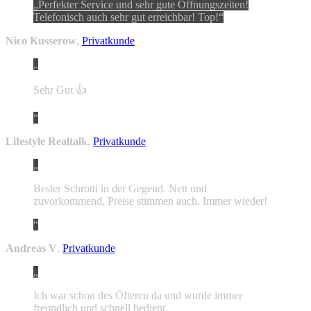
Perfekter Service und sehr gute Öffnungszeiten!
Telefonisch auch sehr gut erreichbar! Top!
Nico Kusserow
,
Privatkunde
Sehr Gut 👍
Lifestyle Realtalk
,
Privatkunde
Bester Schrotti in der Gegend. Nett und
zuvorkommend, Preise stimmen auch. Immer wieder!
Andreas V
,
Privatkunde
Ich war schon des Öfteren da und wurde immer
freundlich und schnell bedient.