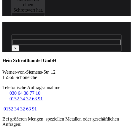
einen
Schrottwert hat.
×
Hein Schrotthandel GmbH
Werner-von-Siemens-Str. 12
15566 Schöneiche
Telefonische Auftragsannahme
☏
030 64 38 77 10
☏
0152 34 32 63 91
0152 34 32 63 91
Bei größeren Mengen, speziellen Metallen oder geschäftlichen
Anfragen: