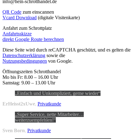
info@hein-schrotthandel.de
QR Code
zum einscannen
Vcard Download
(digitale Visitenkarte)
Anfahrt zum Schrottplatz
Anfahrtsskizze
direkt Google Route berechnen
Diese Seite wird durch reCAPTCHA geschützt, und es gelten die
Datenschutzerklärung
sowie die
Nutzungsbedingungen
von Google.
Öffnungszeiten Schrotthandel
Mo bis Fr: 8.00 – 16.00 Uhr
Samstag: 9.00 – 13.00 Uhr
Einfach und Unkompliziert, gerne wieder
ErHeisst2xUwe
,
Privatkunde
Super Service, nette Mitarbeiter…
weiterzuempfehlen!
Sven Born
,
Privatkunde