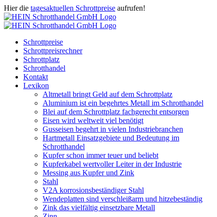
Zum
Hier die
tagesaktuellen Schrottpreise
aufrufen!
Inhalt
Facebook
Instagram
WhatsApp
Twitter
E-
springen
Mail
Schrottpreise
Schrottpreisrechner
Schrottplatz
Schrotthandel
Kontakt
Lexikon
Altmetall bringt Geld auf dem Schrottplatz
Aluminium ist ein begehrtes Metall im Schrotthandel
Blei auf dem Schrottplatz fachgerecht entsorgen
Eisen wird weltweit viel benötigt
Gusseisen begehrt in vielen Industriebranchen
Hartmetall Einsatzgebiete und Bedeutung im
Schrotthandel
Kupfer schon immer teuer und beliebt
Kupferkabel wertvoller Leiter in der Industrie
Messing aus Kupfer und Zink
Stahl
V2A korrosionsbeständiger Stahl
Wendeplatten sind verschleißarm und hitzebeständig
Zink das vielfältig einsetzbare Metall
Zinn