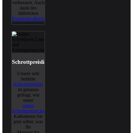
verbessern. Auch
dank des
hilfreichen
Kundenfeedbacks
.
Schrottpreisliste
Unsere sehr
beliebte
Schrottpreisliste
ist genauso
gefragt, wie
unser
online
Schrottpreisrechner
.
Kalkulieren Sie
jetzt selbst, was
Ihr
Material für