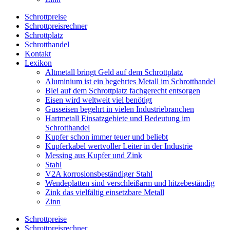
Schrottpreise
Schrottpreisrechner
Schrottplatz
Schrotthandel
Kontakt
Lexikon
Altmetall bringt Geld auf dem Schrottplatz
Aluminium ist ein begehrtes Metall im Schrotthandel
Blei auf dem Schrottplatz fachgerecht entsorgen
Eisen wird weltweit viel benötigt
Gusseisen begehrt in vielen Industriebranchen
Hartmetall Einsatzgebiete und Bedeutung im
Schrotthandel
Kupfer schon immer teuer und beliebt
Kupferkabel wertvoller Leiter in der Industrie
Messing aus Kupfer und Zink
Stahl
V2A korrosionsbeständiger Stahl
Wendeplatten sind verschleißarm und hitzebeständig
Zink das vielfältig einsetzbare Metall
Zinn
Schrottpreise
Schrottpreisrechner