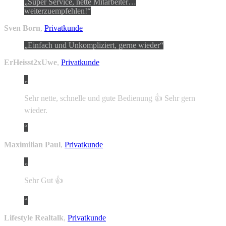
Super Service, nette Mitarbeiter…
weiterzuempfehlen!
Sven Born
,
Privatkunde
Einfach und Unkompliziert, gerne wieder
ErHeisst2xUwe
,
Privatkunde
Sehr nette, schnelle und gute Bedienung 👍 Sehr gern
wieder.
Maximilian Paul
,
Privatkunde
Sehr Gut 👍
Lifestyle Realtalk
,
Privatkunde