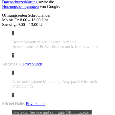
Datenschutzerklärung
sowie die
Nutzungsbedingungen
von Google.
Öffnungszeiten Schrotthandel
Mo bis Fr: 8.00 – 16.00 Uhr
Samstag: 9.00 – 13.00 Uhr
Bester Schrotti in der Gegend. Nett und
zuvorkommend, Preise stimmen auch. Immer wieder!
Andreas V
,
Privatkunde
Nette und diskrete Mitarbeiter. Angepackt wird auch
ordentlich 💪
Michel Halle
,
Privatkunde
Perfekter Service und sehr gute Öffnungszeiten!