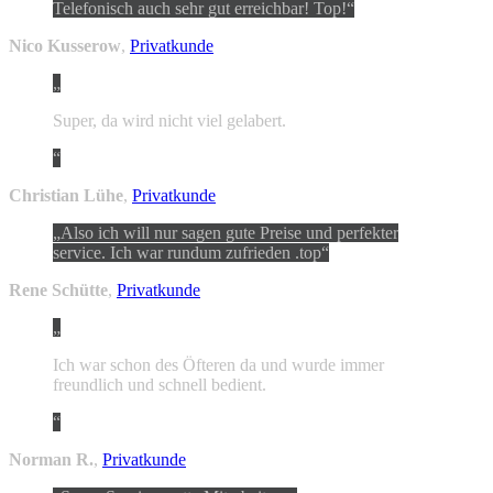
Telefonisch auch sehr gut erreichbar! Top!
Nico Kusserow
,
Privatkunde
Super, da wird nicht viel gelabert.
Christian Lühe
,
Privatkunde
Also ich will nur sagen gute Preise und perfekter
service. Ich war rundum zufrieden .top
Rene Schütte
,
Privatkunde
Ich war schon des Öfteren da und wurde immer
freundlich und schnell bedient.
Norman R.
,
Privatkunde