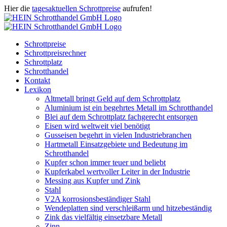
Zum
Hier die
tagesaktuellen Schrottpreise
aufrufen!
Inhalt
Facebook
Instagram
WhatsApp
Twitter
E-
springen
Mail
Schrottpreise
Schrottpreisrechner
Schrottplatz
Schrotthandel
Kontakt
Lexikon
Altmetall bringt Geld auf dem Schrottplatz
Aluminium ist ein begehrtes Metall im Schrotthandel
Blei auf dem Schrottplatz fachgerecht entsorgen
Eisen wird weltweit viel benötigt
Gusseisen begehrt in vielen Industriebranchen
Hartmetall Einsatzgebiete und Bedeutung im
Schrotthandel
Kupfer schon immer teuer und beliebt
Kupferkabel wertvoller Leiter in der Industrie
Messing aus Kupfer und Zink
Stahl
V2A korrosionsbeständiger Stahl
Wendeplatten sind verschleißarm und hitzebeständig
Zink das vielfältig einsetzbare Metall
Zinn