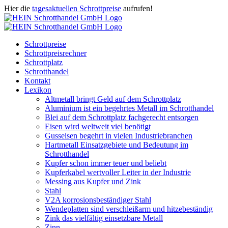
Zum
Hier die
tagesaktuellen Schrottpreise
aufrufen!
Inhalt
Facebook
Instagram
WhatsApp
Twitter
E-
springen
Mail
Schrottpreise
Schrottpreisrechner
Schrottplatz
Schrotthandel
Kontakt
Lexikon
Altmetall bringt Geld auf dem Schrottplatz
Aluminium ist ein begehrtes Metall im Schrotthandel
Blei auf dem Schrottplatz fachgerecht entsorgen
Eisen wird weltweit viel benötigt
Gusseisen begehrt in vielen Industriebranchen
Hartmetall Einsatzgebiete und Bedeutung im
Schrotthandel
Kupfer schon immer teuer und beliebt
Kupferkabel wertvoller Leiter in der Industrie
Messing aus Kupfer und Zink
Stahl
V2A korrosionsbeständiger Stahl
Wendeplatten sind verschleißarm und hitzebeständig
Zink das vielfältig einsetzbare Metall
Zinn