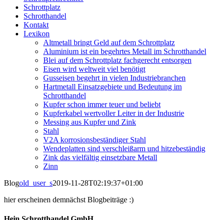
Schrottplatz
Schrotthandel
Kontakt
Lexikon
Altmetall bringt Geld auf dem Schrottplatz
Aluminium ist ein begehrtes Metall im Schrotthandel
Blei auf dem Schrottplatz fachgerecht entsorgen
Eisen wird weltweit viel benötigt
Gusseisen begehrt in vielen Industriebranchen
Hartmetall Einsatzgebiete und Bedeutung im
Schrotthandel
Kupfer schon immer teuer und beliebt
Kupferkabel wertvoller Leiter in der Industrie
Messing aus Kupfer und Zink
Stahl
V2A korrosionsbeständiger Stahl
Wendeplatten sind verschleißarm und hitzebeständig
Zink das vielfältig einsetzbare Metall
Zinn
Blog
old_user_s
2019-11-28T02:19:37+01:00
hier erscheinen demnächst Blogbeiträge :)
Hein Schrotthandel GmbH