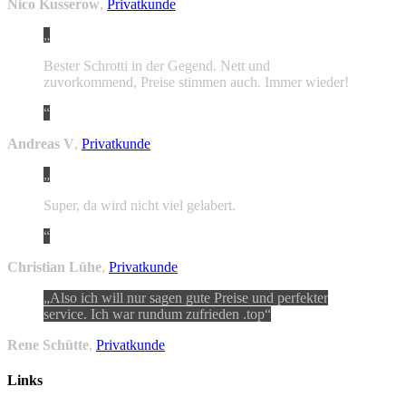
Nico Kusserow
,
Privatkunde
Bester Schrotti in der Gegend. Nett und
zuvorkommend, Preise stimmen auch. Immer wieder!
Andreas V
,
Privatkunde
Super, da wird nicht viel gelabert.
Christian Lühe
,
Privatkunde
Also ich will nur sagen gute Preise und perfekter
service. Ich war rundum zufrieden .top
Rene Schütte
,
Privatkunde
Links