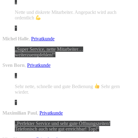
Nette und diskrete Mitarbeiter. Angepackt wird auch
ordentlich
Michel Halle
,
Privatkunde
Super Service, nette Mitarbeiter…
weiterzuempfehlen!
Sven Born
,
Privatkunde
Sehr nette, schnelle und gute Bedienung
Sehr gern
wieder.
Maximilian Paul
,
Privatkunde
Perfekter Service und sehr gute Öffnungszeiten!
Telefonisch auch sehr gut erreichbar! Top!