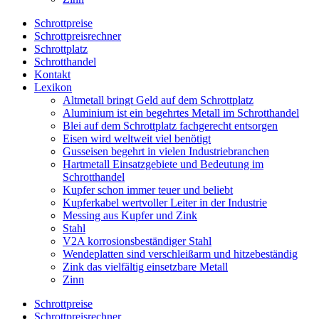
Schrottpreise
Schrottpreisrechner
Schrottplatz
Schrotthandel
Kontakt
Lexikon
Altmetall bringt Geld auf dem Schrottplatz
Aluminium ist ein begehrtes Metall im Schrotthandel
Blei auf dem Schrottplatz fachgerecht entsorgen
Eisen wird weltweit viel benötigt
Gusseisen begehrt in vielen Industriebranchen
Hartmetall Einsatzgebiete und Bedeutung im
Schrotthandel
Kupfer schon immer teuer und beliebt
Kupferkabel wertvoller Leiter in der Industrie
Messing aus Kupfer und Zink
Stahl
V2A korrosionsbeständiger Stahl
Wendeplatten sind verschleißarm und hitzebeständig
Zink das vielfältig einsetzbare Metall
Zinn
Schrottpreise
Schrottpreisrechner