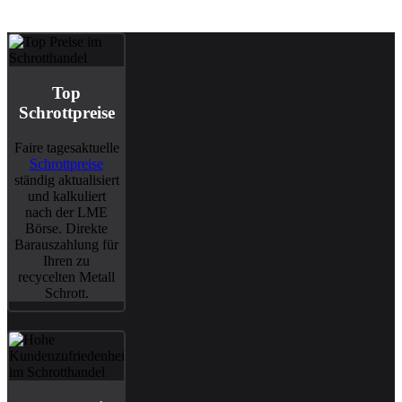
Top
Schrottpreise
Faire tagesaktuelle
Schrottpreise
ständig aktualisiert
und kalkuliert
nach der LME
Börse. Direkte
Barauszahlung für
Ihren zu
recycelten Metall
Schrott.