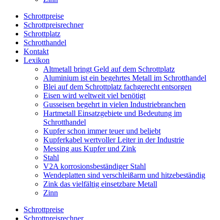
Schrottpreise
Schrottpreisrechner
Schrottplatz
Schrotthandel
Kontakt
Lexikon
Altmetall bringt Geld auf dem Schrottplatz
Aluminium ist ein begehrtes Metall im Schrotthandel
Blei auf dem Schrottplatz fachgerecht entsorgen
Eisen wird weltweit viel benötigt
Gusseisen begehrt in vielen Industriebranchen
Hartmetall Einsatzgebiete und Bedeutung im
Schrotthandel
Kupfer schon immer teuer und beliebt
Kupferkabel wertvoller Leiter in der Industrie
Messing aus Kupfer und Zink
Stahl
V2A korrosionsbeständiger Stahl
Wendeplatten sind verschleißarm und hitzebeständig
Zink das vielfältig einsetzbare Metall
Zinn
Schrottpreise
Schrottpreisrechner