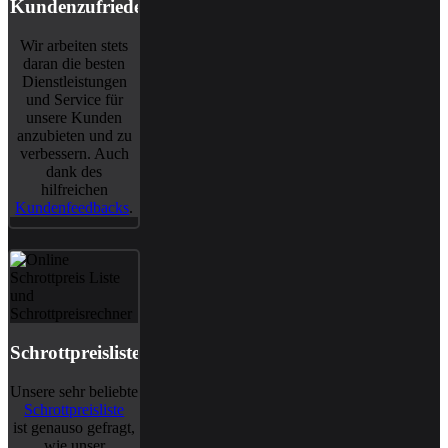
Kundenzufriedenheit
Wir arbeiten stets
daran die besten
Dienstleistungen
und Service für
unsere Kunden
anzubieten und zu
verbessern. Auch
dank des
hilfreichen
Kundenfeedbacks
.
Schrottpreisliste
Unsere sehr beliebte
Schrottpreisliste
ist genauso gefragt,
wie unser