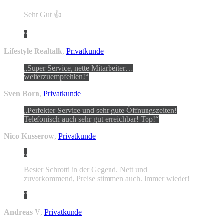
Sehr Gut 👍
Lifestyle Realtalk
,
Privatkunde
Super Service, nette Mitarbeiter…
weiterzuempfehlen!
Sven Born
,
Privatkunde
Perfekter Service und sehr gute Öffnungszeiten!
Telefonisch auch sehr gut erreichbar! Top!
Nico Kusserow
,
Privatkunde
Bester Schrotti in der Gegend. Nett und
zuvorkommend, Preise stimmen auch. Immer wieder!
Andreas V
,
Privatkunde