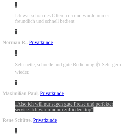
Ich war schon des Öfteren da und wurde immer
freundlich und schnell bedient.
Norman R.
,
Privatkunde
Sehr nette, schnelle und gute Bedienung 👍 Sehr gern
wieder.
Maximilian Paul
,
Privatkunde
Also ich will nur sagen gute Preise und perfekter
service. Ich war rundum zufrieden .top
Rene Schütte
,
Privatkunde