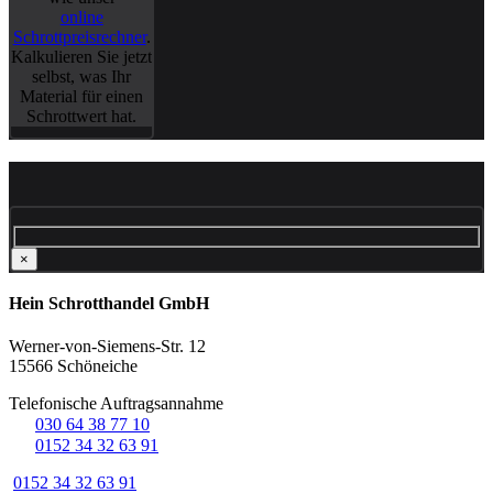
online
Schrottpreisrechner
.
Kalkulieren Sie jetzt
selbst, was Ihr
Material für einen
Schrottwert hat.
×
Hein Schrotthandel GmbH
Werner-von-Siemens-Str. 12
15566 Schöneiche
Telefonische Auftragsannahme
☏
030 64 38 77 10
☏
0152 34 32 63 91
0152 34 32 63 91