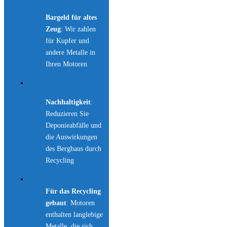
Bargeld für altes
Zeug
: Wir zahlen
für Kupfer und
andere Metalle in
Ihren Motoren
Nachhaltigkeit
:
Reduzieren Sie
Deponieabfälle und
die Auswirkungen
des Bergbaus durch
Recycling
Für das Recycling
gebaut
: Motoren
enthalten langlebige
Metalle, die sich