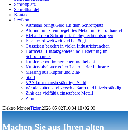
Schrottplatz
Schrotthandel
Kontakt
Lexikon
Altmetall bringt Geld auf dem Schrottplatz
Aluminium ist ein begehrtes Metall im Schrotthandel
Blei auf dem Schrottplatz fachgerecht entsorgen
Eisen wird weltweit viel benötigt
Gusseisen begehrt in vielen Industriebranchen
Hartmetall Einsatzgebiete und Bedeutung im
Schrotthandel
Kupfer schon immer teuer und beliebt
Kupferkabel wertvoller Leiter in der Industrie
Messing aus Kupfer und Zink
Stahl
V2A korrosionsbeständiger Stahl
Wendeplatten sind verschleißarm und hitzebeständig
Zink das vielfältig einsetzbare Metall
Zinn
Elektro Motore
Tizian
2026-05-02T10:34:18+02:00
Machen Sie aus Ihren alten