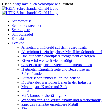
Zum
Hier die
tagesaktuellen Schrottpreise
aufrufen!
Inhalt
Facebook
Instagram
WhatsApp
Twitter
E-
springen
Mail
Schrottpreise
Schrottpreisrechner
Schrottplatz
Schrotthandel
Kontakt
Lexikon
Altmetall bringt Geld auf dem Schrottplatz
Aluminium ist ein begehrtes Metall im Schrotthandel
Blei auf dem Schrottplatz fachgerecht entsorgen
Eisen wird weltweit viel benötigt
Gusseisen begehrt in vielen Industriebranchen
Hartmetall Einsatzgebiete und Bedeutung im
Schrotthandel
Kupfer schon immer teuer und beliebt
Kupferkabel wertvoller Leiter in der Industrie
Messing aus Kupfer und Zink
Stahl
V2A korrosionsbeständiger Stahl
Wendeplatten sind verschleißarm und hitzebeständig
Zink das vielfältig einsetzbare Metall
Zinn