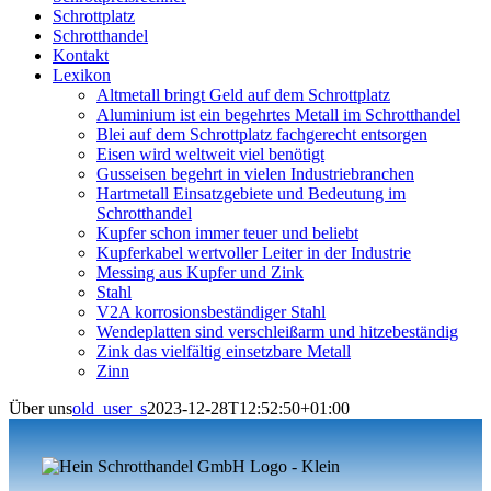
Schrottplatz
Schrotthandel
Kontakt
Lexikon
Altmetall bringt Geld auf dem Schrottplatz
Aluminium ist ein begehrtes Metall im Schrotthandel
Blei auf dem Schrottplatz fachgerecht entsorgen
Eisen wird weltweit viel benötigt
Gusseisen begehrt in vielen Industriebranchen
Hartmetall Einsatzgebiete und Bedeutung im
Schrotthandel
Kupfer schon immer teuer und beliebt
Kupferkabel wertvoller Leiter in der Industrie
Messing aus Kupfer und Zink
Stahl
V2A korrosionsbeständiger Stahl
Wendeplatten sind verschleißarm und hitzebeständig
Zink das vielfältig einsetzbare Metall
Zinn
Über uns
old_user_s
2023-12-28T12:52:50+01:00