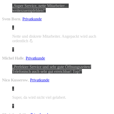
Super Service, nette Mitarbeiter…
weiterzuempfehlen!
Sven Born
,
Privatkunde
Nette und diskrete Mitarbeiter. Angepackt wird auch
ordentlich 💪
Michel Halle
,
Privatkunde
Perfekter Service und sehr gute Öffnungszeiten!
Telefonisch auch sehr gut erreichbar! Top!
Nico Kusserow
,
Privatkunde
Super, da wird nicht viel gelabert.