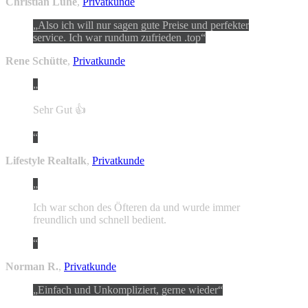
Christian Lühe
,
Privatkunde
Also ich will nur sagen gute Preise und perfekter
service. Ich war rundum zufrieden .top
Rene Schütte
,
Privatkunde
Sehr Gut 👍
Lifestyle Realtalk
,
Privatkunde
Ich war schon des Öfteren da und wurde immer
freundlich und schnell bedient.
Norman R.
,
Privatkunde
Einfach und Unkompliziert, gerne wieder