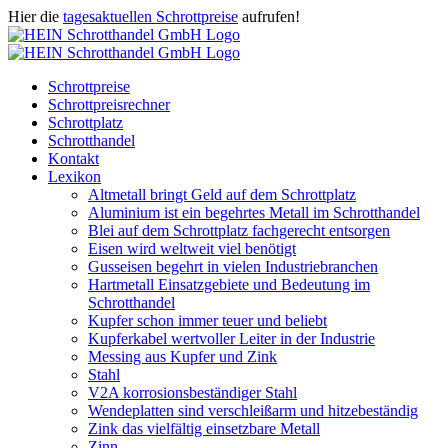
Zum
Hier die
tagesaktuellen Schrottpreise
aufrufen!
Inhalt
Facebook
Instagram
WhatsApp
Twitter
E-
springen
Mail
Schrottpreise
Schrottpreisrechner
Schrottplatz
Schrotthandel
Kontakt
Lexikon
Altmetall bringt Geld auf dem Schrottplatz
Aluminium ist ein begehrtes Metall im Schrotthandel
Blei auf dem Schrottplatz fachgerecht entsorgen
Eisen wird weltweit viel benötigt
Gusseisen begehrt in vielen Industriebranchen
Hartmetall Einsatzgebiete und Bedeutung im
Schrotthandel
Kupfer schon immer teuer und beliebt
Kupferkabel wertvoller Leiter in der Industrie
Messing aus Kupfer und Zink
Stahl
V2A korrosionsbeständiger Stahl
Wendeplatten sind verschleißarm und hitzebeständig
Zink das vielfältig einsetzbare Metall
Zinn