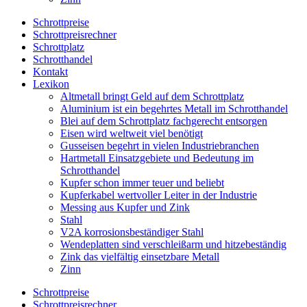
Schrottpreise
Schrottpreisrechner
Schrottplatz
Schrotthandel
Kontakt
Lexikon
Altmetall bringt Geld auf dem Schrottplatz
Aluminium ist ein begehrtes Metall im Schrotthandel
Blei auf dem Schrottplatz fachgerecht entsorgen
Eisen wird weltweit viel benötigt
Gusseisen begehrt in vielen Industriebranchen
Hartmetall Einsatzgebiete und Bedeutung im
Schrotthandel
Kupfer schon immer teuer und beliebt
Kupferkabel wertvoller Leiter in der Industrie
Messing aus Kupfer und Zink
Stahl
V2A korrosionsbeständiger Stahl
Wendeplatten sind verschleißarm und hitzebeständig
Zink das vielfältig einsetzbare Metall
Zinn
Schrottpreise
Schrottpreisrechner