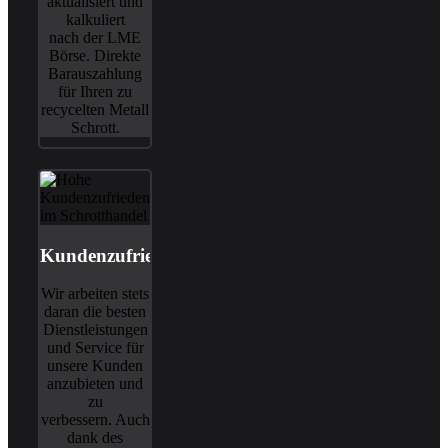
aktualisiert und
kalkuliert
nach der LME
Börse. Direkte
Barauszahlung
für Ihren zu
recycelten Metall
Schrott.
Kundenzufriedenheit
Wir arbeiten stets
daran die besten
Dienstleistungen
und Service für
unsere Kunden
anzubieten und
zu
verbessern. Auch
dank des