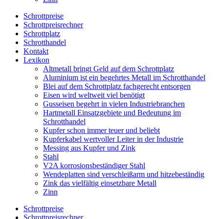
Schrottpreise
Schrottpreisrechner
Schrottplatz
Schrotthandel
Kontakt
Lexikon
Altmetall bringt Geld auf dem Schrottplatz
Aluminium ist ein begehrtes Metall im Schrotthandel
Blei auf dem Schrottplatz fachgerecht entsorgen
Eisen wird weltweit viel benötigt
Gusseisen begehrt in vielen Industriebranchen
Hartmetall Einsatzgebiete und Bedeutung im
Schrotthandel
Kupfer schon immer teuer und beliebt
Kupferkabel wertvoller Leiter in der Industrie
Messing aus Kupfer und Zink
Stahl
V2A korrosionsbeständiger Stahl
Wendeplatten sind verschleißarm und hitzebeständig
Zink das vielfältig einsetzbare Metall
Zinn
Schrottpreise
Schrottpreisrechner