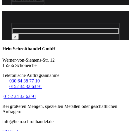
×
Hein Schrotthandel GmbH
Werner-von-Siemens-Str. 12
15566 Schöneiche
Telefonische Auftragsannahme
☏
030 64 38 77 10
☏
0152 34 32 63 91
0152 34 32 63 91
Bei größeren Mengen, speziellen Metallen oder geschäftlichen
Anfragen:
info@hein-schrotthandel.de