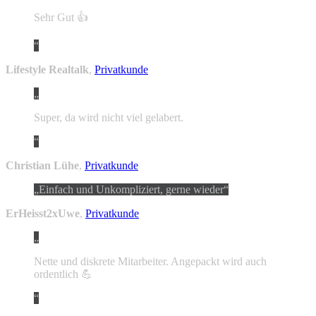
Sehr Gut 👍
Lifestyle Realtalk
,
Privatkunde
Super, da wird nicht viel gelabert.
Christian Lühe
,
Privatkunde
Einfach und Unkompliziert, gerne wieder
ErHeisst2xUwe
,
Privatkunde
Nette und diskrete Mitarbeiter. Angepackt wird auch
ordentlich 💪