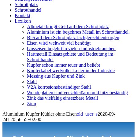
Schrottplatz
Schrotthandel
Kontakt
Lexikon
Altmetall bringt Geld auf dem Schrottplatz
Aluminium ist ein begehrtes Metall im Schrotthandel
Blei auf dem Schrottplatz fachgerecht entsorgen
Eisen wird weltweit viel benötigt
Gusseisen begehrt in vielen Industriebranchen
Hartmetall Einsatzgebiete und Bedeutung im
Schrotthandel
Kupfer schon immer teuer und beliebt
Kupferkabel wertvoller Leiter in der Industrie
Messing aus Kupfer und Zink
Stahl
V2A korrosionsbeständiger Stahl
Wendeplatten sind verschleißarm und hitzebeständig
Zink das vielfältig einsetzbare Metall
Zinn
Aluminium Kupfer Kühler ohne Eisen
old_user_s
2020-09-
24T20:56:55+02:00