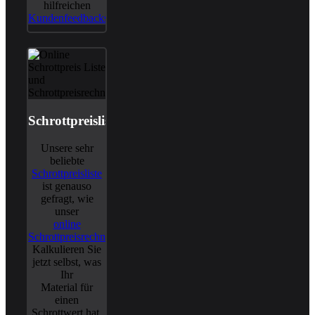
hilfreichen
Kundenfeedbacks
.
Schrottpreisliste
Unsere sehr
beliebte
Schrottpreisliste
ist genauso
gefragt, wie
unser
online
Schrottpreisrechner
.
Kalkulieren Sie
jetzt selbst, was
Ihr
Material für
einen
Schrottwert hat.