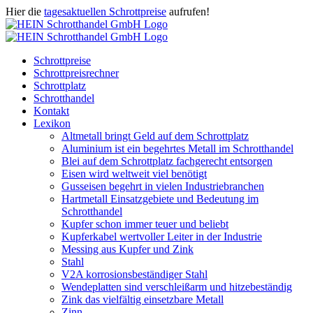
Zum
Hier die
tagesaktuellen Schrottpreise
aufrufen!
Inhalt
Facebook
Instagram
WhatsApp
Twitter
E-
springen
Mail
Schrottpreise
Schrottpreisrechner
Schrottplatz
Schrotthandel
Kontakt
Lexikon
Altmetall bringt Geld auf dem Schrottplatz
Aluminium ist ein begehrtes Metall im Schrotthandel
Blei auf dem Schrottplatz fachgerecht entsorgen
Eisen wird weltweit viel benötigt
Gusseisen begehrt in vielen Industriebranchen
Hartmetall Einsatzgebiete und Bedeutung im
Schrotthandel
Kupfer schon immer teuer und beliebt
Kupferkabel wertvoller Leiter in der Industrie
Messing aus Kupfer und Zink
Stahl
V2A korrosionsbeständiger Stahl
Wendeplatten sind verschleißarm und hitzebeständig
Zink das vielfältig einsetzbare Metall
Zinn