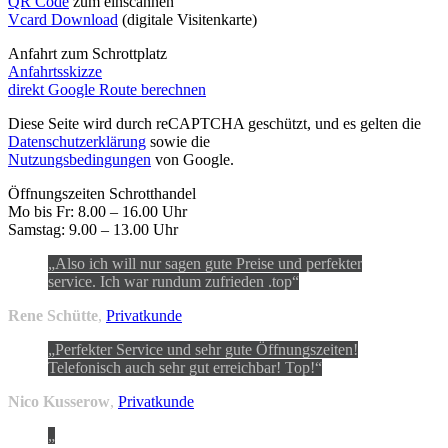
QR Code
zum einscannen
Vcard Download
(digitale Visitenkarte)
Anfahrt zum Schrottplatz
Anfahrtsskizze
direkt Google Route berechnen
Diese Seite wird durch reCAPTCHA geschützt, und es gelten die
Datenschutzerklärung
sowie die
Nutzungsbedingungen
von Google.
Öffnungszeiten Schrotthandel
Mo bis Fr: 8.00 – 16.00 Uhr
Samstag: 9.00 – 13.00 Uhr
Also ich will nur sagen gute Preise und perfekter
service. Ich war rundum zufrieden .top
Rene Schütte
,
Privatkunde
Perfekter Service und sehr gute Öffnungszeiten!
Telefonisch auch sehr gut erreichbar! Top!
Nico Kusserow
,
Privatkunde