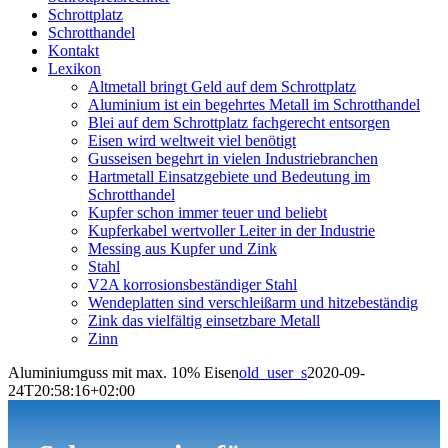
Schrottplatz
Schrotthandel
Kontakt
Lexikon
Altmetall bringt Geld auf dem Schrottplatz
Aluminium ist ein begehrtes Metall im Schrotthandel
Blei auf dem Schrottplatz fachgerecht entsorgen
Eisen wird weltweit viel benötigt
Gusseisen begehrt in vielen Industriebranchen
Hartmetall Einsatzgebiete und Bedeutung im
Schrotthandel
Kupfer schon immer teuer und beliebt
Kupferkabel wertvoller Leiter in der Industrie
Messing aus Kupfer und Zink
Stahl
V2A korrosionsbeständiger Stahl
Wendeplatten sind verschleißarm und hitzebeständig
Zink das vielfältig einsetzbare Metall
Zinn
Aluminiumguss mit max. 10% Eisen
old_user_s
2020-09-
24T20:58:16+02:00