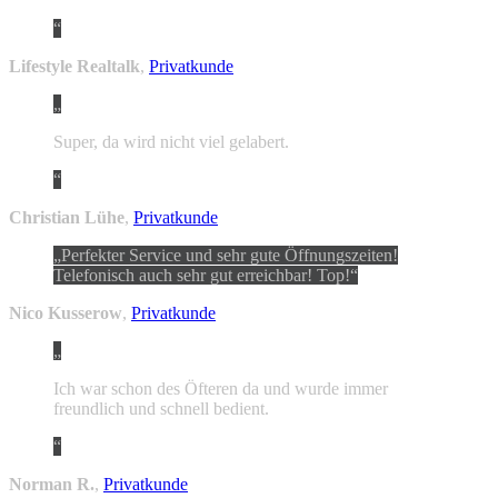
Lifestyle Realtalk
,
Privatkunde
Super, da wird nicht viel gelabert.
Christian Lühe
,
Privatkunde
Perfekter Service und sehr gute Öffnungszeiten!
Telefonisch auch sehr gut erreichbar! Top!
Nico Kusserow
,
Privatkunde
Ich war schon des Öfteren da und wurde immer
freundlich und schnell bedient.
Norman R.
,
Privatkunde