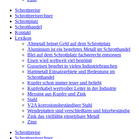
Schrottpreise
Schrottpreisrechner
Schrottplatz
Schrotthandel
Kontakt
Lexikon
Altmetall bringt Geld auf dem Schrottplatz
Aluminium ist ein begehrtes Metall im Schrotthandel
Blei auf dem Schrottplatz fachgerecht entsorgen
Eisen wird weltweit viel benötigt
Gusseisen begehrt in vielen Industriebranchen
Hartmetall Einsatzgebiete und Bedeutung im
Schrotthandel
Kupfer schon immer teuer und beliebt
Kupferkabel wertvoller Leiter in der Industrie
Messing aus Kupfer und Zink
Stahl
V2A korrosionsbeständiger Stahl
Wendeplatten sind verschleißarm und hitzebeständig
Zink das vielfältig einsetzbare Metall
Zinn
Schrottpreise
Schrottpreisrechner