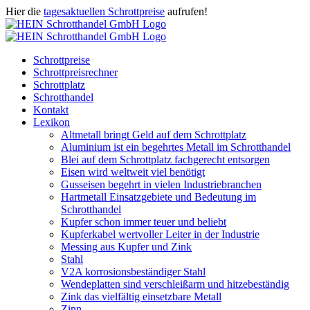
Zum
Hier die
tagesaktuellen Schrottpreise
aufrufen!
Inhalt
Facebook
Instagram
WhatsApp
Twitter
E-
springen
Mail
Schrottpreise
Schrottpreisrechner
Schrottplatz
Schrotthandel
Kontakt
Lexikon
Altmetall bringt Geld auf dem Schrottplatz
Aluminium ist ein begehrtes Metall im Schrotthandel
Blei auf dem Schrottplatz fachgerecht entsorgen
Eisen wird weltweit viel benötigt
Gusseisen begehrt in vielen Industriebranchen
Hartmetall Einsatzgebiete und Bedeutung im
Schrotthandel
Kupfer schon immer teuer und beliebt
Kupferkabel wertvoller Leiter in der Industrie
Messing aus Kupfer und Zink
Stahl
V2A korrosionsbeständiger Stahl
Wendeplatten sind verschleißarm und hitzebeständig
Zink das vielfältig einsetzbare Metall
Zinn