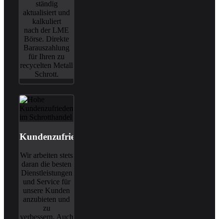
ständig
aktualisiert und
kalkuliert
nach der LME
Börse. Direkte
Barauszahlung
für Ihren zu
recycelten Metall
Schrott.
Kundenzufriedenheit
Wir arbeiten stets
daran die besten
Dienstleistungen
und Service für
unsere Kunden
anzubieten und
zu
verbessern. Auch