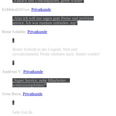
Einfach und Unkompliziert, gerne wieder
ErHeisst2xUwe
,
Privatkunde
Also ich will nur sagen gute Preise und perfekter
service. Ich war rundum zufrieden .top
Rene Schütte
,
Privatkunde
Bester Schrotti in der Gegend. Nett und
zuvorkommend, Preise stimmen auch. Immer wieder!
Andreas V
,
Privatkunde
Super Service, nette Mitarbeiter…
weiterzuempfehlen!
Sven Born
,
Privatkunde
Sehr Gut 👍