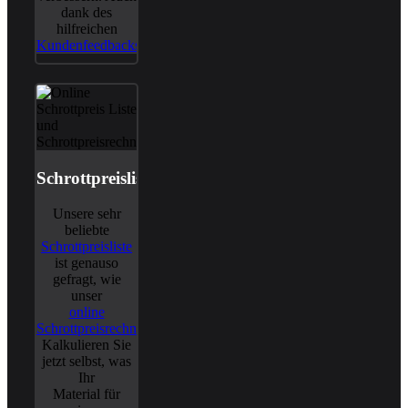
dank des
hilfreichen
Kundenfeedbacks
.
Schrottpreisliste
Unsere sehr
beliebte
Schrottpreisliste
ist genauso
gefragt, wie
unser
online
Schrottpreisrechner
.
Kalkulieren Sie
jetzt selbst, was
Ihr
Material für