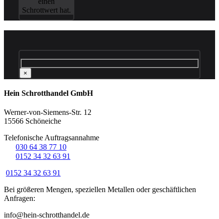
einen
Schrottwert hat.
×
Hein Schrotthandel GmbH
Werner-von-Siemens-Str. 12
15566 Schöneiche
Telefonische Auftragsannahme
☏
030 64 38 77 10
☏
0152 34 32 63 91
0152 34 32 63 91
Bei größeren Mengen, speziellen Metallen oder geschäftlichen
Anfragen:
info@hein-schrotthandel.de