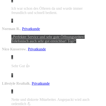
Ich war schon des Öfteren da und wurde immer
freundlich und schnell bedient.
Norman R.
,
Privatkunde
Perfekter Service und sehr gute Öffnungszeiten!
Telefonisch auch sehr gut erreichbar! Top!
Nico Kusserow
,
Privatkunde
Sehr Gut 👍
Lifestyle Realtalk
,
Privatkunde
Nette und diskrete Mitarbeiter. Angepackt wird auch
ordentlich 💪