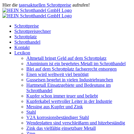
Zum
Hier die
tagesaktuellen Schrottpreise
aufrufen!
Inhalt
Facebook
Instagram
WhatsApp
Twitter
E-
springen
Mail
Schrottpreise
Schrottpreisrechner
Schrottplatz
Schrotthandel
Kontakt
Lexikon
Altmetall bringt Geld auf dem Schrottplatz
Aluminium ist ein begehrtes Metall im Schrotthandel
Blei auf dem Schrottplatz fachgerecht entsorgen
Eisen wird weltweit viel benötigt
Gusseisen begehrt in vielen Industriebranchen
Hartmetall Einsatzgebiete und Bedeutung im
Schrotthandel
Kupfer schon immer teuer und beliebt
Kupferkabel wertvoller Leiter in der Industrie
Messing aus Kupfer und Zink
Stahl
V2A korrosionsbeständiger Stahl
Wendeplatten sind verschleißarm und hitzebeständig
Zink das vielfältig einsetzbare Metall
Zinn