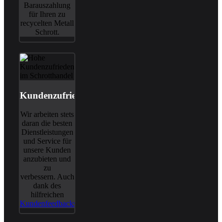
Barauszahlung
für Ihren zu
recycelten Metall
Schrott.
Kundenzufriedenheit
Wir arbeiten stets
daran die besten
Dienstleistungen
und Service für
unsere Kunden
anzubieten und
zu
verbessern. Auch
dank des
hilfreichen
Kundenfeedbacks
.