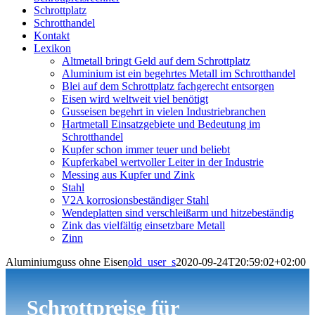
Schrottplatz
Schrotthandel
Kontakt
Lexikon
Altmetall bringt Geld auf dem Schrottplatz
Aluminium ist ein begehrtes Metall im Schrotthandel
Blei auf dem Schrottplatz fachgerecht entsorgen
Eisen wird weltweit viel benötigt
Gusseisen begehrt in vielen Industriebranchen
Hartmetall Einsatzgebiete und Bedeutung im
Schrotthandel
Kupfer schon immer teuer und beliebt
Kupferkabel wertvoller Leiter in der Industrie
Messing aus Kupfer und Zink
Stahl
V2A korrosionsbeständiger Stahl
Wendeplatten sind verschleißarm und hitzebeständig
Zink das vielfältig einsetzbare Metall
Zinn
Aluminiumguss ohne Eisen
old_user_s
2020-09-24T20:59:02+02:00
Schrottpreise für