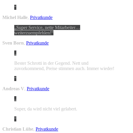
Michel Halle
,
Privatkunde
Super Service, nette Mitarbeiter…
weiterzuempfehlen!
Sven Born
,
Privatkunde
Bester Schrotti in der Gegend. Nett und
zuvorkommend, Preise stimmen auch. Immer wieder!
Andreas V
,
Privatkunde
Super, da wird nicht viel gelabert.
Christian Lühe
,
Privatkunde