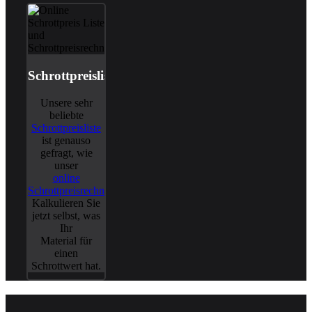
Schrottpreisliste
Unsere sehr
beliebte
Schrottpreisliste
ist genauso
gefragt, wie
unser
online
Schrottpreisrechner
.
Kalkulieren Sie
jetzt selbst, was
Ihr
Material für
einen
Schrottwert hat.