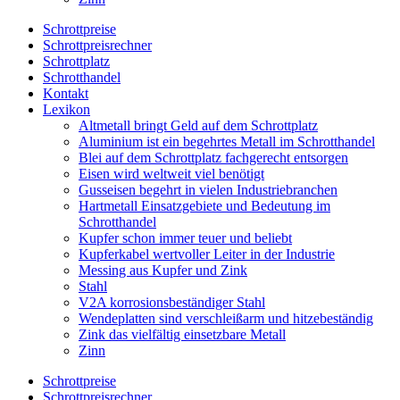
Schrottpreise
Schrottpreisrechner
Schrottplatz
Schrotthandel
Kontakt
Lexikon
Altmetall bringt Geld auf dem Schrottplatz
Aluminium ist ein begehrtes Metall im Schrotthandel
Blei auf dem Schrottplatz fachgerecht entsorgen
Eisen wird weltweit viel benötigt
Gusseisen begehrt in vielen Industriebranchen
Hartmetall Einsatzgebiete und Bedeutung im
Schrotthandel
Kupfer schon immer teuer und beliebt
Kupferkabel wertvoller Leiter in der Industrie
Messing aus Kupfer und Zink
Stahl
V2A korrosionsbeständiger Stahl
Wendeplatten sind verschleißarm und hitzebeständig
Zink das vielfältig einsetzbare Metall
Zinn
Schrottpreise
Schrottpreisrechner