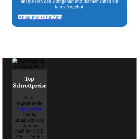
analysieren den Zinngehalt und machen Ihnen ein
faires Angebot.
Ankaufpreise für Zinn
Top
Schrottpreise
Faire
tagesaktuelle
Schrottpreise
ständig
aktualisiert und
kalkuliert
nach der LME
Börse. Direkte