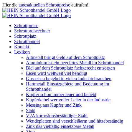
Zum
Hier die
tagesaktuellen Schrottpreise
aufrufen!
Inhalt
Facebook
Instagram
WhatsApp
Twitter
E-
springen
Mail
Schrottpreise
Schrottpreisrechner
Schrottplatz
Schrotthandel
Kontakt
Lexikon
Altmetall bringt Geld auf dem Schrottplatz
Aluminium ist ein begehrtes Metall im Schrotthandel
Blei auf dem Schrottplatz fachgerecht entsorgen
Eisen wird weltweit viel benötigt
Gusseisen begehrt in vielen Industriebranchen
Hartmetall Einsatzgebiete und Bedeutung im
Schrotthandel
Kupfer schon immer teuer und beliebt
Kupferkabel wertvoller Leiter in der Industrie
Messing aus Kupfer und Zink
Stahl
V2A korrosionsbeständiger Stahl
Wendeplatten sind verschleißarm und hitzebeständig
Zink das vielfältig einsetzbare Metall
Zinn