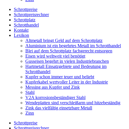
Schrottpreise
Schrottpreisrechner
Schrottplatz
Schrotthandel
Kontakt
Lexikon
Altmetall bringt Geld auf dem Schrottplatz
Aluminium ist ein begehrtes Metall im Schrotthandel
Blei auf dem Schrottplatz fachgerecht entsorgen
Eisen wird weltweit viel benötigt
Gusseisen begehrt in vielen Industriebranchen
Hartmetall Einsatzgebiete und Bedeutung im
Schrotthandel
Kupfer schon immer teuer und beliebt
Kupferkabel wertvoller Leiter in der Industrie
Messing aus Kupfer und Zink
Stahl
V2A korrosionsbeständiger Stahl
Wendeplatten sind verschleißarm und hitzebeständig
Zink das vielfältig einsetzbare Metall
Zinn
Schrottpreise
Schrottpreisrechner