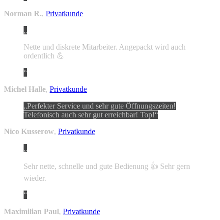
Norman R.
,
Privatkunde
Nette und diskrete Mitarbeiter. Angepackt wird auch
ordentlich 💪
Michel Halle
,
Privatkunde
Perfekter Service und sehr gute Öffnungszeiten!
Telefonisch auch sehr gut erreichbar! Top!
Nico Kusserow
,
Privatkunde
Sehr nette, schnelle und gute Bedienung 👍 Sehr gern
wieder.
Maximilian Paul
,
Privatkunde