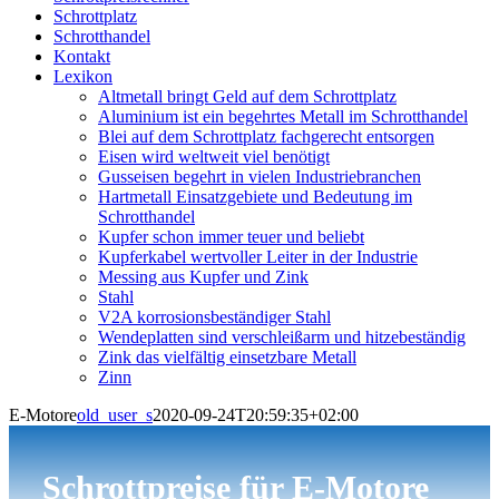
Schrottplatz
Schrotthandel
Kontakt
Lexikon
Altmetall bringt Geld auf dem Schrottplatz
Aluminium ist ein begehrtes Metall im Schrotthandel
Blei auf dem Schrottplatz fachgerecht entsorgen
Eisen wird weltweit viel benötigt
Gusseisen begehrt in vielen Industriebranchen
Hartmetall Einsatzgebiete und Bedeutung im
Schrotthandel
Kupfer schon immer teuer und beliebt
Kupferkabel wertvoller Leiter in der Industrie
Messing aus Kupfer und Zink
Stahl
V2A korrosionsbeständiger Stahl
Wendeplatten sind verschleißarm und hitzebeständig
Zink das vielfältig einsetzbare Metall
Zinn
E-Motore
old_user_s
2020-09-24T20:59:35+02:00
Schrottpreise für E-Motore