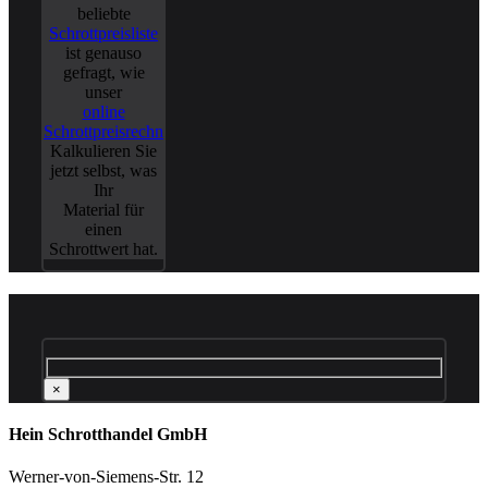
beliebte
Schrottpreisliste
ist genauso
gefragt, wie
unser
online
Schrottpreisrechner
.
Kalkulieren Sie
jetzt selbst, was
Ihr
Material für
einen
Schrottwert hat.
×
Hein Schrotthandel GmbH
Werner-von-Siemens-Str. 12