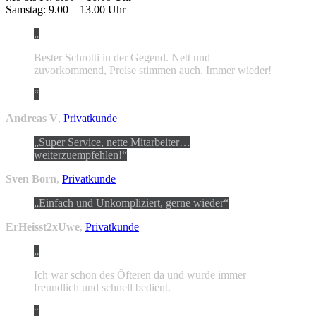
Samstag: 9.00 – 13.00 Uhr
Bester Schrotti in der Gegend. Nett und
zuvorkommend, Preise stimmen auch. Immer wieder!
Andreas V
,
Privatkunde
Super Service, nette Mitarbeiter…
weiterzuempfehlen!
Sven Born
,
Privatkunde
Einfach und Unkompliziert, gerne wieder
ErHeisst2xUwe
,
Privatkunde
Ich war schon des Öfteren da und wurde immer
freundlich und schnell bedient.