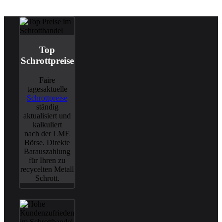
Top
Schrottpreise
Faire
tagesaktuelle
Schrottpreise
ständig
aktualisiert und
kalkuliert
nach der LME
Börse. Direkte
Barauszahlung
für Ihren zu
recycelten Metall
Schrott.