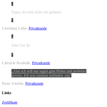
Super, da wird nicht viel gelabert.
Christian Lühe
,
Privatkunde
Sehr Gut 👍
Lifestyle Realtalk
,
Privatkunde
Also ich will nur sagen gute Preise und perfekter
service. Ich war rundum zufrieden .top
Rene Schütte
,
Privatkunde
Links
Zertifikate