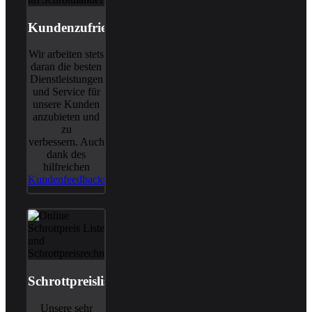
Kundenzufriedenheit
Wir arbeiten stets
daran die besten
Dienstleistungen
und Service für
unsere Kunden
anzubieten und
zu
verbessern. Auch
dank des
hilfreichen
Kundenfeedbacks
.
Schrottpreisliste
Unsere sehr