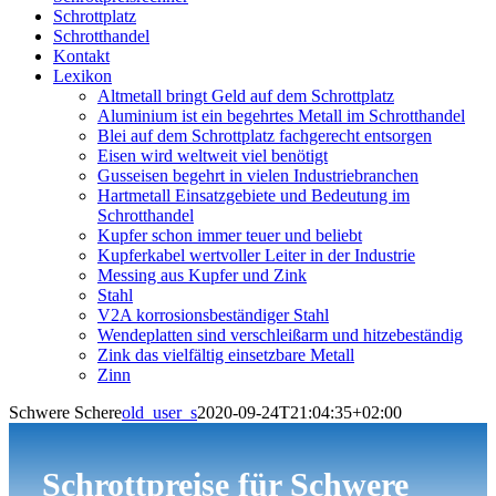
Schrottplatz
Schrotthandel
Kontakt
Lexikon
Altmetall bringt Geld auf dem Schrottplatz
Aluminium ist ein begehrtes Metall im Schrotthandel
Blei auf dem Schrottplatz fachgerecht entsorgen
Eisen wird weltweit viel benötigt
Gusseisen begehrt in vielen Industriebranchen
Hartmetall Einsatzgebiete und Bedeutung im
Schrotthandel
Kupfer schon immer teuer und beliebt
Kupferkabel wertvoller Leiter in der Industrie
Messing aus Kupfer und Zink
Stahl
V2A korrosionsbeständiger Stahl
Wendeplatten sind verschleißarm und hitzebeständig
Zink das vielfältig einsetzbare Metall
Zinn
Schwere Schere
old_user_s
2020-09-24T21:04:35+02:00
Schrottpreise für Schwere