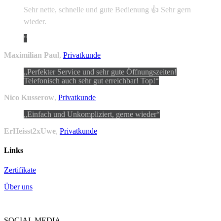
Sehr nette, schnelle und gute Bedienung 👍 Sehr gern
wieder.
Maximilian Paul
,
Privatkunde
Perfekter Service und sehr gute Öffnungszeiten!
Telefonisch auch sehr gut erreichbar! Top!
Nico Kusserow
,
Privatkunde
Einfach und Unkompliziert, gerne wieder
ErHeisst2xUwe
,
Privatkunde
Links
Zertifikate
Über uns
SOCIAL MEDIA