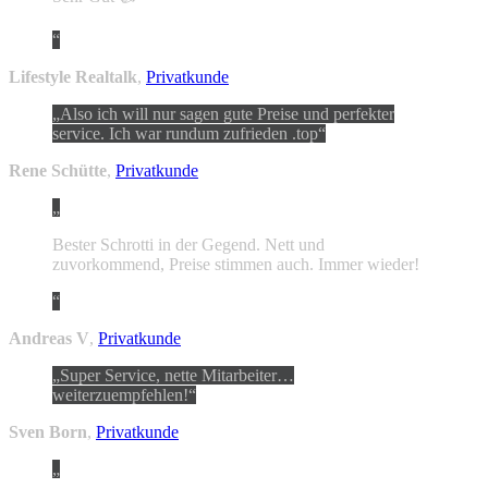
Lifestyle Realtalk
,
Privatkunde
Also ich will nur sagen gute Preise und perfekter
service. Ich war rundum zufrieden .top
Rene Schütte
,
Privatkunde
Bester Schrotti in der Gegend. Nett und
zuvorkommend, Preise stimmen auch. Immer wieder!
Andreas V
,
Privatkunde
Super Service, nette Mitarbeiter…
weiterzuempfehlen!
Sven Born
,
Privatkunde