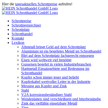
Zum
Hier die
tagesaktuellen Schrottpreise
aufrufen!
Inhalt
Facebook
Instagram
WhatsApp
Twitter
E-
springen
Mail
Schrottpreise
Schrottpreisrechner
Schrottplatz
Schrotthandel
Kontakt
Lexikon
Altmetall bringt Geld auf dem Schrottplatz
Aluminium ist ein begehrtes Metall im Schrotthandel
Blei auf dem Schrottplatz fachgerecht entsorgen
Eisen wird weltweit viel benötigt
Gusseisen begehrt in vielen Industriebranchen
Hartmetall Einsatzgebiete und Bedeutung im
Schrotthandel
Kupfer schon immer teuer und beliebt
Kupferkabel wertvoller Leiter in der Industrie
Messing aus Kupfer und Zink
Stahl
V2A korrosionsbeständiger Stahl
Wendeplatten sind verschleißarm und hitzebeständig
Zink das vielfältig einsetzbare Metall
Zinn