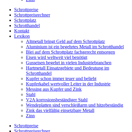
Schrottpreise
Schrottpreisrechner
Schrottplatz
Schrotthandel
Kontakt
Lexikon
Altmetall bringt Geld auf dem Schrottplatz
Aluminium ist ein begehrtes Metall im Schrotthandel
Blei auf dem Schrottplatz fachgerecht entsorgen
Eisen wird weltweit viel benötigt
Gusseisen begehrt in vielen Industriebranchen
Hartmetall Einsatzgebiete und Bedeutung im
Schrotthandel
Kupfer schon immer teuer und beliebt
Kupferkabel wertvoller Leiter in der Industrie
Messing aus Kupfer und Zink
Stahl
V2A korrosionsbeständiger Stahl
Wendeplatten sind verschleißarm und hitzebeständig
Zink das vielfältig einsetzbare Metall
Zinn
Schrottpreise
Schrottpreisrechner