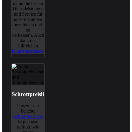
daran die besten
Dienstleistungen
und Service für
unsere Kunden
anzubieten und
zu
verbessern. Auch
dank des
hilfreichen
Kundenfeedbacks
.
Schrottpreisliste
Unsere sehr
beliebte
Schrottpreisliste
ist genauso
gefragt, wie