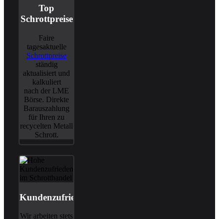
Top
Schrottpreise
Faire
tagesaktuelle
Schrottpreise
ständig
aktualisiert und
kalkuliert
nach der LME
Börse. Direkte
Barauszahlung
für Ihren zu
recycelten Metall
Schrott.
Kundenzufriedenheit
Wir arbeiten stets