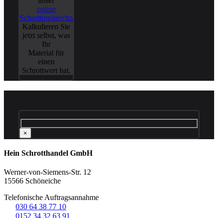
unser
online
Schrottpreisrechner
.
Kalkulieren Sie
jetzt selbst, was
Ihr
Material für
einen
Schrottwert hat.
×
Hein Schrotthandel GmbH
Werner-von-Siemens-Str. 12
15566 Schöneiche
Telefonische Auftragsannahme
☏
030 64 38 77 10
☏
0152 34 32 63 91