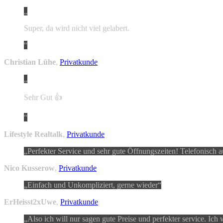
Super, da wird nicht viel gelabert.
Christian Lühe
,
Privatkunde
Sehr Gut 👍
Lifestyle Realtalk
,
Privatkunde
Perfekter Service und sehr gute Öffnungszeiten! Telefonisch a
Nico Kusserow
,
Privatkunde
Einfach und Unkompliziert, gerne wieder
ErHeisst2xUwe
,
Privatkunde
Also ich will nur sagen gute Preise und perfekter service. Ich