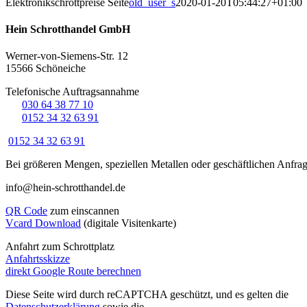
Elektronikschrottpreise Seite
old_user_s
2020-01-20T05:44:27+01:00
Hein Schrotthandel GmbH
Werner-von-Siemens-Str. 12
15566 Schöneiche
Telefonische Auftragsannahme
☏
030 64 38 77 10
☏
0152 34 32 63 91
0152 34 32 63 91
Bei größeren Mengen, speziellen Metallen oder geschäftlichen Anfra
info@hein-schrotthandel.de
QR Code
zum einscannen
Vcard Download
(digitale Visitenkarte)
Anfahrt zum Schrottplatz
Anfahrtsskizze
direkt Google Route berechnen
Diese Seite wird durch reCAPTCHA geschützt, und es gelten die
Datenschutzerklärung
sowie die