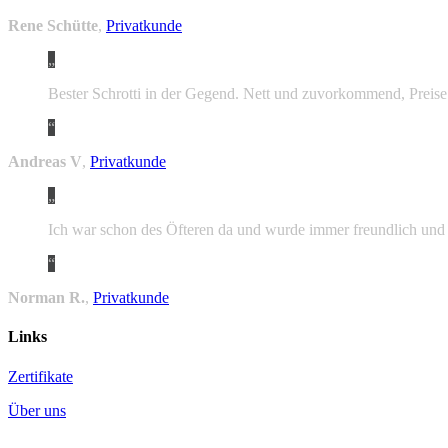
Rene Schütte
,
Privatkunde
Bester Schrotti in der Gegend. Nett und zuvorkommend, Preis
Andreas V
,
Privatkunde
Ich war schon des Öfteren da und wurde immer freundlich und 
Norman R.
,
Privatkunde
Links
Zertifikate
Über uns