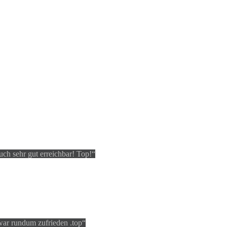
uch sehr gut erreichbar! Top!
 war rundum zufrieden .top