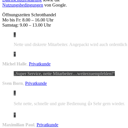
Nutzungsbedingungen
von Google.
Öffnungszeiten Schrotthandel
Mo bis Fr: 8.00 – 16.00 Uhr
Samstag: 9.00 – 13.00 Uhr
Nette und diskrete Mitarbeiter. Angepackt wird auch ordentlich
Michel Halle
,
Privatkunde
Super Service, nette Mitarbeiter…weiterzuempfehlen!
Sven Born
,
Privatkunde
Sehr nette, schnelle und gute Bedienung 👍 Sehr gern wieder.
Maximilian Paul
,
Privatkunde