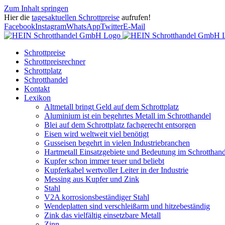
Zum Inhalt springen
Hier die
tagesaktuellen Schrottpreise
aufrufen!
Facebook
Instagram
WhatsApp
Twitter
E-Mail
Schrottpreise
Schrottpreisrechner
Schrottplatz
Schrotthandel
Kontakt
Lexikon
Altmetall bringt Geld auf dem Schrottplatz
Aluminium ist ein begehrtes Metall im Schrotthandel
Blei auf dem Schrottplatz fachgerecht entsorgen
Eisen wird weltweit viel benötigt
Gusseisen begehrt in vielen Industriebranchen
Hartmetall Einsatzgebiete und Bedeutung im Schrotthand
Kupfer schon immer teuer und beliebt
Kupferkabel wertvoller Leiter in der Industrie
Messing aus Kupfer und Zink
Stahl
V2A korrosionsbeständiger Stahl
Wendeplatten sind verschleißarm und hitzebeständig
Zink das vielfältig einsetzbare Metall
Zinn