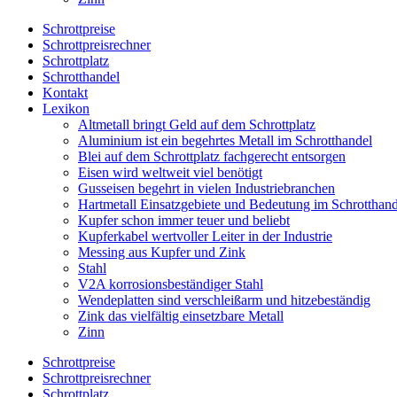
Schrottpreise
Schrottpreisrechner
Schrottplatz
Schrotthandel
Kontakt
Lexikon
Altmetall bringt Geld auf dem Schrottplatz
Aluminium ist ein begehrtes Metall im Schrotthandel
Blei auf dem Schrottplatz fachgerecht entsorgen
Eisen wird weltweit viel benötigt
Gusseisen begehrt in vielen Industriebranchen
Hartmetall Einsatzgebiete und Bedeutung im Schrotthand
Kupfer schon immer teuer und beliebt
Kupferkabel wertvoller Leiter in der Industrie
Messing aus Kupfer und Zink
Stahl
V2A korrosionsbeständiger Stahl
Wendeplatten sind verschleißarm und hitzebeständig
Zink das vielfältig einsetzbare Metall
Zinn
Schrottpreise
Schrottpreisrechner
Schrottplatz