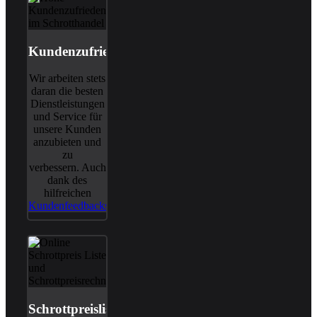
Kundenzufriedenheit
Wir arbeiten stets
daran die besten
Dienstleistungen
und Service für
unsere Kunden
anzubieten und
zu
verbessern. Auch
dank des
hilfreichen
Kundenfeedbacks
.
Schrottpreisliste