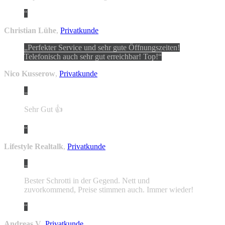
Christian Lühe
,
Privatkunde
Perfekter Service und sehr gute Öffnungszeiten!
Telefonisch auch sehr gut erreichbar! Top!
Nico Kusserow
,
Privatkunde
Sehr Gut 👍
Lifestyle Realtalk
,
Privatkunde
Bester Schrotti in der Gegend. Nett und
zuvorkommend, Preise stimmen auch. Immer wieder!
Andreas V
,
Privatkunde