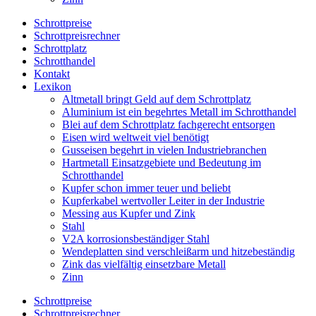
Schrottpreise
Schrottpreisrechner
Schrottplatz
Schrotthandel
Kontakt
Lexikon
Altmetall bringt Geld auf dem Schrottplatz
Aluminium ist ein begehrtes Metall im Schrotthandel
Blei auf dem Schrottplatz fachgerecht entsorgen
Eisen wird weltweit viel benötigt
Gusseisen begehrt in vielen Industriebranchen
Hartmetall Einsatzgebiete und Bedeutung im
Schrotthandel
Kupfer schon immer teuer und beliebt
Kupferkabel wertvoller Leiter in der Industrie
Messing aus Kupfer und Zink
Stahl
V2A korrosionsbeständiger Stahl
Wendeplatten sind verschleißarm und hitzebeständig
Zink das vielfältig einsetzbare Metall
Zinn
Schrottpreise
Schrottpreisrechner