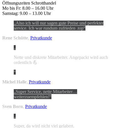
Öffnungszeiten Schrotthandel
Mo bis Fr: 8.00 – 16.00 Uhr
Samstag: 9.00 – 13.00 Uhr
Also ich will nur sagen gute Preise und perfekter
service. Ich war rundum zufrieden .top
Rene Schütte
,
Privatkunde
Nette und diskrete Mitarbeiter. Angepackt wird auch
ordentlich 💪
Michel Halle
,
Privatkunde
Super Service, nette Mitarbeiter…
weiterzuempfehlen!
Sven Born
,
Privatkunde
Super, da wird nicht viel gelabert.