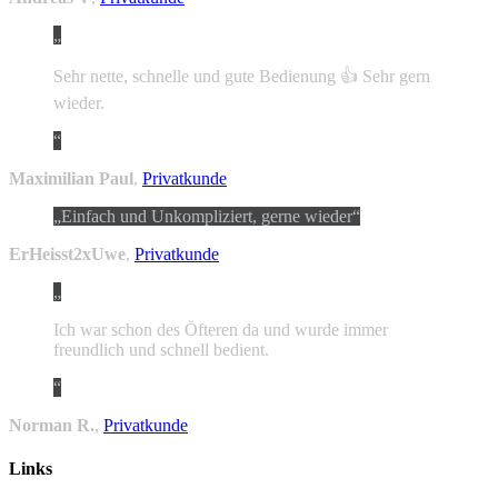
Sehr nette, schnelle und gute Bedienung 👍 Sehr gern
wieder.
Maximilian Paul
,
Privatkunde
Einfach und Unkompliziert, gerne wieder
ErHeisst2xUwe
,
Privatkunde
Ich war schon des Öfteren da und wurde immer
freundlich und schnell bedient.
Norman R.
,
Privatkunde
Links