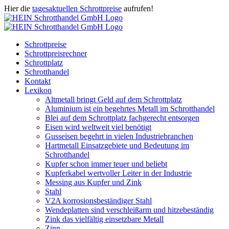
Zum
Hier die
tagesaktuellen Schrottpreise
aufrufen!
Inhalt
Facebook
Instagram
WhatsApp
Twitter
E-
springen
Mail
Schrottpreise
Schrottpreisrechner
Schrottplatz
Schrotthandel
Kontakt
Lexikon
Altmetall bringt Geld auf dem Schrottplatz
Aluminium ist ein begehrtes Metall im Schrotthandel
Blei auf dem Schrottplatz fachgerecht entsorgen
Eisen wird weltweit viel benötigt
Gusseisen begehrt in vielen Industriebranchen
Hartmetall Einsatzgebiete und Bedeutung im
Schrotthandel
Kupfer schon immer teuer und beliebt
Kupferkabel wertvoller Leiter in der Industrie
Messing aus Kupfer und Zink
Stahl
V2A korrosionsbeständiger Stahl
Wendeplatten sind verschleißarm und hitzebeständig
Zink das vielfältig einsetzbare Metall
Zinn