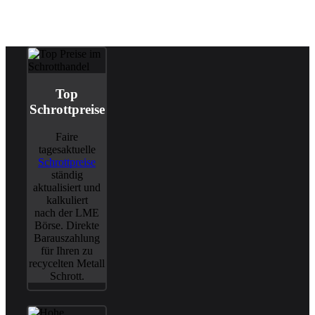
Top
Schrottpreise
Faire
tagesaktuelle
Schrottpreise
ständig
aktualisiert und
kalkuliert
nach der LME
Börse. Direkte
Barauszahlung
für Ihren zu
recycelten Metall
Schrott.