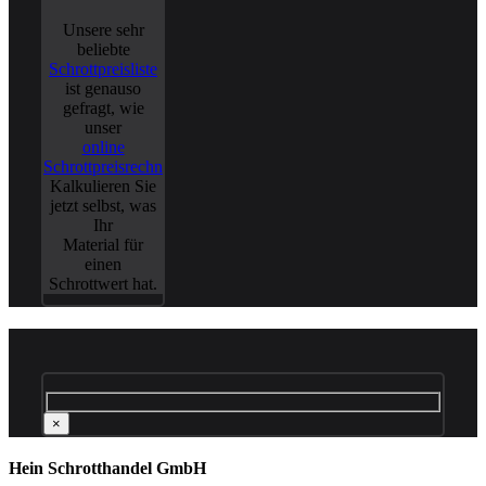
Unsere sehr
beliebte
Schrottpreisliste
ist genauso
gefragt, wie
unser
online
Schrottpreisrechner
.
Kalkulieren Sie
jetzt selbst, was
Ihr
Material für
einen
Schrottwert hat.
×
Hein Schrotthandel GmbH